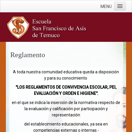
MENU
Inicio
Escuela
Documentos Oficiales
Misión y Visión
Reglamento
Historia
Infraestructura
A toda nuestra comunidad educativa queda a disposición
Cuenta Pública
y para su conocimiento
"LOS REGLAMENTOS DE CONVIVENCIA ESCOLAR, PEI,
Estamentos
EVALUACIÓN Y ORDEN E HIGIENE"
,
Equipo Directivo
en el que se indica la inserción de la normativa respecto de
Docentes
la evaluación y calificación por participación y
representación
PIE
del establecimiento educacionales, ya sea en
Administrativos
competencias externas o internas.-