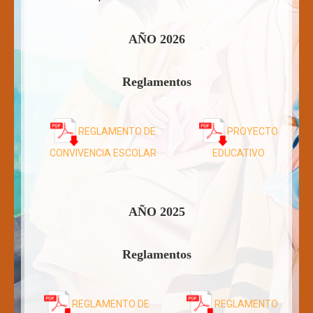
Convivencia Escolar
AÑO 2026
Estamento Pastoral
Talleres
Reglamentos
Horarios
Párvulos
REGLAMENTO DE
PROYECTO
Básica
CONVIVENCIA ESCOLAR
EDUCATIVO
Atención de Apoderados
Contacto
AÑO 2025
Intranet
Galería
Reglamentos
Aula Virtual
REGLAMENTO DE
REGLAMENTO