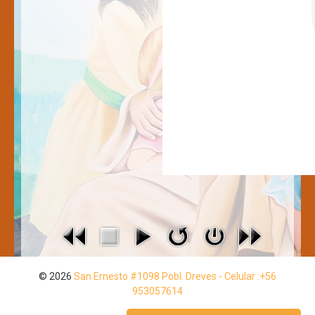
Convivencia Escolar
Estamento Pastoral
Talleres
Horarios
Párvulos
Básica
Atención de Apoderados
Contacto
Intranet
Galería
Aula Virtual
© 2026
San Ernesto #1098 Pobl. Dreves - Celular :+56
953057614