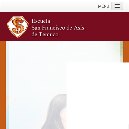
MENU
Inicio
Escuela
Documentos Oficiales
Misión y Visión
Historia
Infraestructura
Cuenta Pública
Estamentos
Equipo Directivo
Docentes
PIE
Administrativos