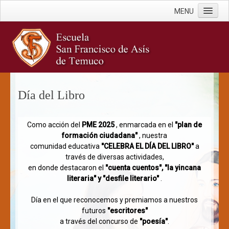
MENU
Inicio
Escuela
Documentos Oficiales
Misión y Visión
Día del Libro
Historia
Infraestructura
Como acción del
PME 2025
, enmarcada en el
"plan de
Cuenta Pública
formación ciudadana"
, nuestra
comunidad educativa
"CELEBRA EL DÍA DEL LIBRO"
a
Estamentos
través de diversas actividades,
en donde destacaron el
"cuenta cuentos", "la yincana
Equipo Directivo
literaria" y "desfile literario"
.
Docentes
Día en el que reconocemos y premiamos a nuestros
PIE
futuros
"escritores"
a través del concurso de
"poesía"
.
Administrativos