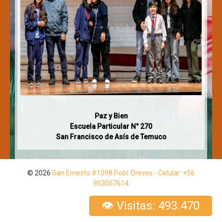
Paz y Bien
Escuela Particular N° 270
San Francisco de Asís de Temuco
© 2026
San Ernesto #1098 Pobl. Dreves - Celular :+56
953057614
👁 Visitas: 493.470