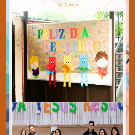
Ver Galeria
Convivencia Escolar
Estamento Pastoral
Talleres
Horarios
Párvulos
Básica
Atención de Apoderados
Contacto
Intranet
Galería
Aula Virtual